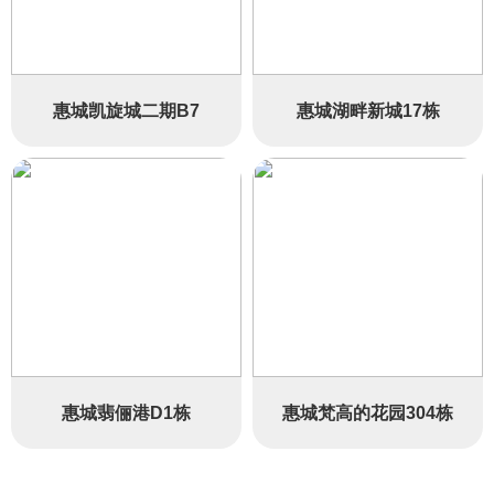
惠城凯旋城二期B7
惠城湖畔新城17栋
惠城翡俪港D1栋
惠城梵高的花园304栋