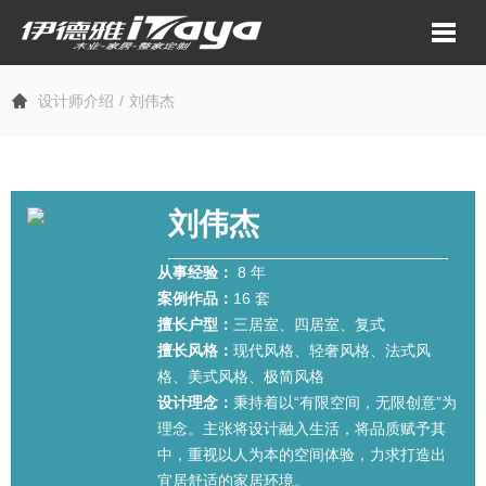
设计师介绍
刘伟杰
刘伟杰
从事经验：
8 年
案例作品：
16 套
擅长户型：
三居室、四居室、复式
擅长风格：
现代风格、轻奢风格、法式风
格、美式风格、极简风格
设计理念：
秉持着以“有限空间，无限创意”为
理念。主张将设计融入生活，将品质赋予其
中，重视以人为本的空间体验，力求打造出
宜居舒适的家居环境。